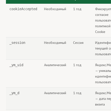
Необходимый
1 год
Фиксируе
cookieAccepted
согласие
пользоват
политикой
Cookie
Необходимый
Сессия
Идентифи
_session
текущей с
пользоват
Аналитический
1 год
Яндекс.Ме
_ym_uid
— уникаль
идентифи
пользоват
Аналитический
1 год
Яндекс.Ме
_ym_d
— дата пе
визита